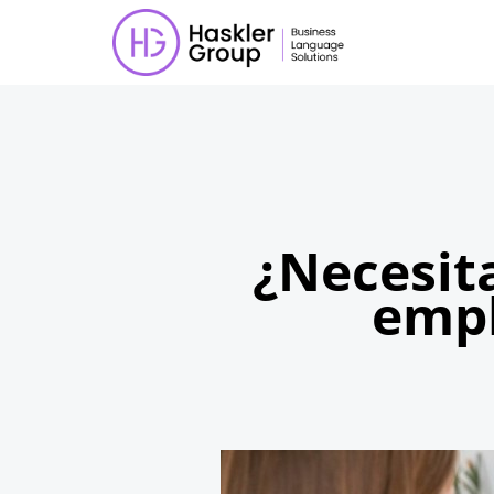
¿Necesita
empl