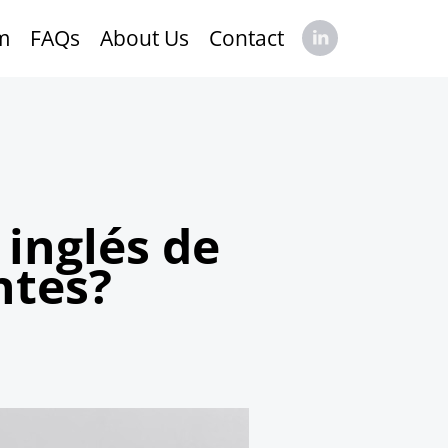
rm
FAQs
About Us
Contact
 inglés de
ntes?