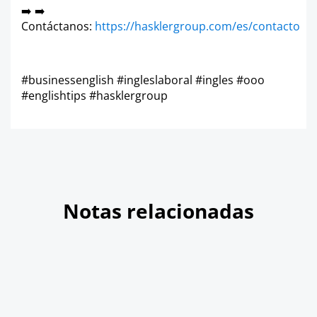
➡️ ➡️
Contáctanos:
https://hasklergroup.com/es/contacto
#businessenglish #ingleslaboral #ingles #ooo
#englishtips #hasklergroup
Notas relacionadas