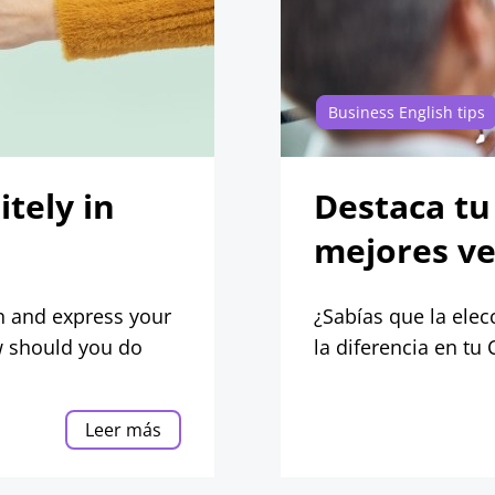
Business English tips
tely in
Destaca tu 
mejores ve
on and express your
¿Sabías que la ele
w should you do
la diferencia en tu 
Leer más