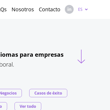
AQs
Nosotros
Contacto
ES
idiomas para empresas
boral.
 Negocios
Casos de éxito
o
Ver todo