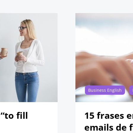
Business English
to fill
15 frases e
emails de 