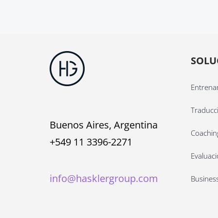
SOLU
Entrena
Traducci
Buenos Aires, Argentina
Coaching
+549 11 3396-2271
Evaluac
info@hasklergroup.com
Busines