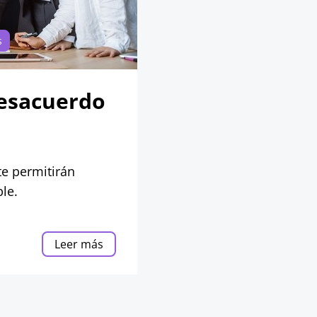
s
esacuerdo
te permitirán
le.
Leer más