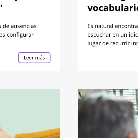
"
vocabular
s de ausencias
Es natural encontra
es configurar
escuchar en un idi
lugar de recurrir i
¡prueba estas estra
Leer más