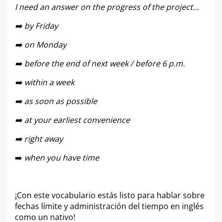
I need an answer on the progress of the project…
➡️
by Friday
➡️
on Monday
➡️
before the end of next week / before 6 p.m.
➡️
within a week
➡️
as soon as possible
➡️
a
t your earliest convenience
➡️
right away
➡️
when you have time
¡Con este vocabulario estás listo para hablar sobre
fechas límite y administración del tiempo en inglés
como un nativo!