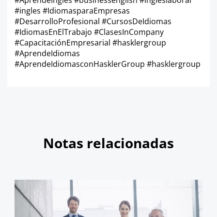
#AprendeInglés #businessenglish #ingleslaboral
#ingles #IdiomasparaEmpresas
#DesarrolloProfesional #CursosDeIdiomas
#IdiomasEnElTrabajo #ClasesInCompany
#CapacitaciónEmpresarial #hasklergroup
#AprendeIdiomas
#AprendeIdiomasconHasklerGroup #hasklergroup
Notas relacionadas